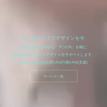
最上級のライフデザインを今
株式会社A-Designは「4つのA」を軸に
国内最高峰のライフデザインをサポートします。
Ace(一流)-Aim(目標)-Act(行動)-Aid(支援)
サービス一覧